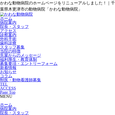
かわな動物病院のホームページをリニューアルしました！｜千
葉県木更津市の動物病院「かわな動物病院」
ホーム
病院案内
院長・スタッフ
アクセス
診察案内
外科手術
歯科診療
スタッフ募集
当院の特徴
先輩からのメッセージ
福利厚生・教育体制
募集要項・エントリーフォーム
新着情報
お知らせ
コラム
獣医・動物看護師募集
TEL
ACCESS
Page Top
MENU
ホーム
病院案内
院長・スタッフ