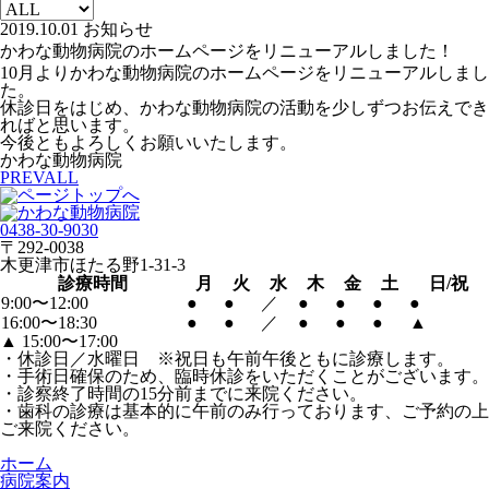
2019.10.01
お知らせ
かわな動物病院のホームページをリニューアルしました！
10月よりかわな動物病院のホームページをリニューアルしまし
た。
休診日をはじめ、かわな動物病院の活動を少しずつお伝えでき
ればと思います。
今後ともよろしくお願いいたします。
かわな動物病院
PREV
ALL
0438-30-9030
〒292-0038
木更津市ほたる野1-31-3
診療時間
月
火
水
木
金
土
日/祝
9:00〜12:00
●
●
／
●
●
●
●
16:00〜18:30
●
●
／
●
●
●
▲
▲
15:00〜17:00
・休診日／水曜日 ※祝日も午前午後ともに診療します。
・手術日確保のため、臨時休診をいただくことがございます。
・診察終了時間の15分前までに来院ください。
・歯科の診療は基本的に午前のみ行っております、ご予約の上
ご来院ください。
ホーム
病院案内