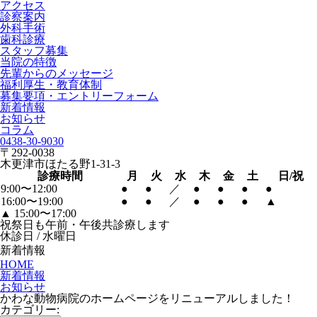
アクセス
診察案内
外科手術
歯科診療
スタッフ募集
当院の特徴
先輩からのメッセージ
福利厚生・教育体制
募集要項・エントリーフォーム
新着情報
お知らせ
コラム
0438-30-9030
〒292-0038
木更津市ほたる野1-31-3
診療時間
月
火
水
木
金
土
日/祝
9:00〜12:00
●
●
／
●
●
●
●
16:00〜19:00
●
●
／
●
●
●
▲
▲
15:00〜17:00
祝祭日も午前・午後共診療します
休診日 / 水曜日
新着情報
HOME
新着情報
お知らせ
かわな動物病院のホームページをリニューアルしました！
カテゴリー: