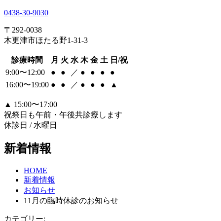
0438-30-9030
〒292-0038
木更津市ほたる野1-31-3
診療時間
月
火
水
木
金
土
日/祝
9:00〜12:00
●
●
／
●
●
●
●
16:00〜19:00
●
●
／
●
●
●
▲
▲
15:00〜17:00
祝祭日も午前・午後共診療します
休診日 / 水曜日
新着情報
HOME
新着情報
お知らせ
11月の臨時休診のお知らせ
カテゴリー: