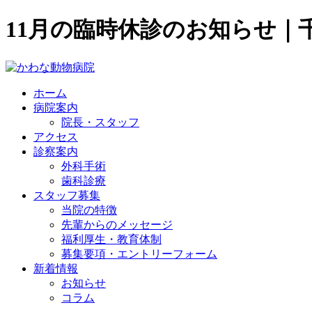
11月の臨時休診のお知らせ｜
ホーム
病院案内
院長・スタッフ
アクセス
診察案内
外科手術
歯科診療
スタッフ募集
当院の特徴
先輩からのメッセージ
福利厚生・教育体制
募集要項・エントリーフォーム
新着情報
お知らせ
コラム