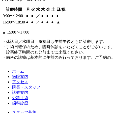
診療時間
月
火
水
木
金
土
日/祝
9:00〜12:00
●
●
／
●
●
●
●
16:00〜18:30
●
●
／
●
●
●
▲
▲
15:00〜17:00
・休診日／水曜日 ※祝日も午前午後ともに診療します。
・手術日確保のため、臨時休診をいただくことがございます
・診察終了時間の15分前までに来院ください。
・歯科の診療は基本的に午前のみ行っております、ご予約の
ホーム
病院案内
アクセス
院長・スタッフ
診察案内
外科手術
歯科診療
スタッフ募集