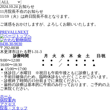
2024.10.24
お知らせ
11月院長不在のお知らせ
11/19（火）は終日院長不在となります。
ご迷惑をおかけしますが、よろしくお願いいたします。
PREV
ALL
NEXT
0438-30-9030
〒292-0038
木更津市ほたる野1-31-3
診療時間
月
火
水
木
金
土
日/祝
9:00〜12:00
●
●
／
●
●
●
●
16:00〜18:30
●
●
／
●
●
●
▲
▲
15:00〜17:00
・休診日／水曜日 ※祝日も午前午後ともに診療します。
・手術日確保のため、臨時休診をいただくことがございます。
・診察終了時間の15分前までに来院ください。
・歯科の診療は基本的に午前のみ行っております、ご予約の上
ご来院ください。
ホーム
病院案内
アクセス
院長・スタッフ