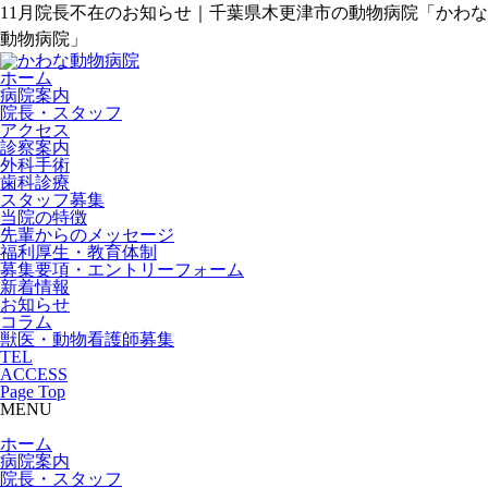
11月院長不在のお知らせ｜千葉県木更津市の動物病院「かわな
動物病院」
ホーム
病院案内
院長・スタッフ
アクセス
診察案内
外科手術
歯科診療
スタッフ募集
当院の特徴
先輩からのメッセージ
福利厚生・教育体制
募集要項・エントリーフォーム
新着情報
お知らせ
コラム
獣医・動物看護師募集
TEL
ACCESS
Page Top
MENU
ホーム
病院案内
院長・スタッフ