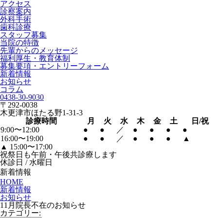
アクセス
診察案内
外科手術
歯科診療
スタッフ募集
当院の特徴
先輩からのメッセージ
福利厚生・教育体制
募集要項・エントリーフォーム
新着情報
お知らせ
コラム
0438-30-9030
〒292-0038
木更津市ほたる野1-31-3
診療時間
月
火
水
木
金
土
日/祝
9:00〜12:00
●
●
／
●
●
●
●
16:00〜19:00
●
●
／
●
●
●
▲
▲
15:00〜17:00
祝祭日も午前・午後共診療します
休診日 / 水曜日
新着情報
HOME
新着情報
お知らせ
11月院長不在のお知らせ
カテゴリー: